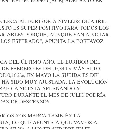
CENTRAL EUROPEO (BCE) ADELANTÓ EN
ACERCA AL EURÍBOR A NIVELES DE ABRIL
“ESTO ES SUPER POSITIVO PARA TODOS LOS
ARIABLES PORQUE, AUNQUE VAN A NOTAR
 LOS ESPERADO”, APUNTA LA PORTAVOZ
ICA DEL ÚLTIMO AÑO, EL EURÍBOR DEL
DE FEBRERO ES DEL 0,344% MÁS ALTO,
E 0,182%, EN MAYO LA SUBIDA ES DEL
IO HA SIDO MUY AJUSTADA. LA EVOLUCIÓN
GRÁFICA SE ESTÁ APLANANDO Y
URO DURANTE EL MES DE JULIO PODRÍA
DAS DE DESCENSOS.
IARIOS NOS MARCA TAMBIÉN LA
SES, LO QUE APUNTA A QUE VAMOS A
ERO SE VA A MOVER SIEMPRE EN EL