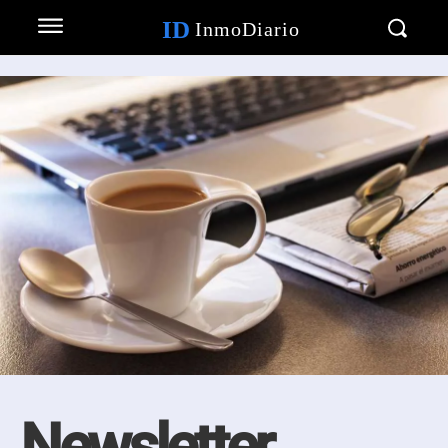
ID
InmoDiario
Newsletter