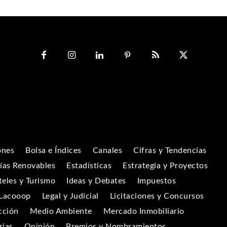
ones
Bolsa e Índices
Canales
Cifras y Tendencias
ías Renovables
Estadísticas
Estrategia y Proyectos
eles y Turismo
Ideas y Debates
Impuestos
Lacooop
Legal y Judicial
Licitaciones y Concursos
cción
Medio Ambiente
Mercado Inmobiliario
rias
Opinión
Premios y Nombramientos