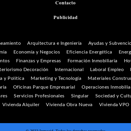
Contacto
Publicidad
neamiento
Arquitectura e Ingeniería
Ayudas y Subvenci
mia
Economía y Negocios
Eficiencia Energética
Energ
entos
Finanzas y Empresas
Formación Inmobiliaria
Hot
teriorismo Decoración
Internacional
Laboral Empleo
 y Política
Marketing y Tecnología
Materiales Constru
aria
Oficinas Parque Empresarial
Operaciones Inmobilia
ares
Servicios Profesionales
Singular
Sociedad y Cult
Vivienda Alquiler
Vivienda Obra Nueva
Vivienda VPO