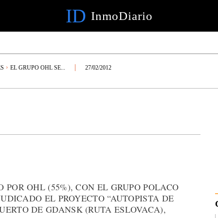
ID
InmoDiario
ES
EL GRUPO OHL SE...
27/02/2012
 POR OHL (55%), CON EL GRUPO POLACO
DJUDICADO EL PROYECTO “AUTOPISTA DE
UERTO DE GDANSK (RUTA ESLOVACA),