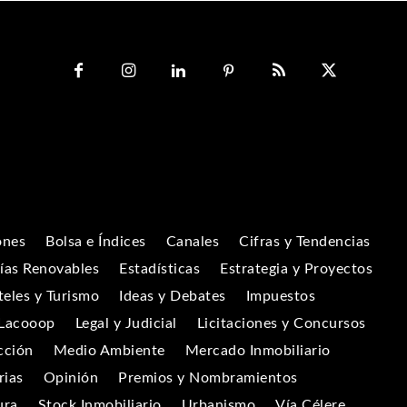
ones
Bolsa e Índices
Canales
Cifras y Tendencias
ías Renovables
Estadísticas
Estrategia y Proyectos
eles y Turismo
Ideas y Debates
Impuestos
Lacooop
Legal y Judicial
Licitaciones y Concursos
cción
Medio Ambiente
Mercado Inmobiliario
rias
Opinión
Premios y Nombramientos
ura
Stock Inmobiliario
Urbanismo
Vía Célere