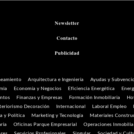
Newsletter
Contacto
Publicidad
neamiento
Arquitectura e Ingeniería
Ayudas y Subvenci
mia
Economía y Negocios
Eficiencia Energética
Energ
entos
Finanzas y Empresas
Formación Inmobiliaria
Hot
teriorismo Decoración
Internacional
Laboral Empleo
 y Política
Marketing y Tecnología
Materiales Constru
aria
Oficinas Parque Empresarial
Operaciones Inmobilia
ares
Servicios Profesionales
Singular
Sociedad y Cult