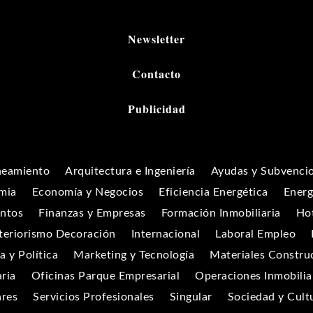
Newsletter
Contacto
Publicidad
neamiento
Arquitectura e Ingeniería
Ayudas y Subvenci
mia
Economía y Negocios
Eficiencia Energética
Energ
entos
Finanzas y Empresas
Formación Inmobiliaria
Hot
teriorismo Decoración
Internacional
Laboral Empleo
 y Política
Marketing y Tecnología
Materiales Constru
aria
Oficinas Parque Empresarial
Operaciones Inmobilia
ares
Servicios Profesionales
Singular
Sociedad y Cult