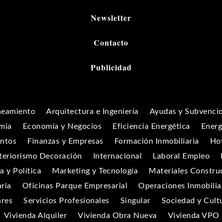
Newsletter
Contacto
Publicidad
neamiento
Arquitectura e Ingeniería
Ayudas y Subvenci
mia
Economía y Negocios
Eficiencia Energética
Energ
entos
Finanzas y Empresas
Formación Inmobiliaria
Hot
teriorismo Decoración
Internacional
Laboral Empleo
 y Política
Marketing y Tecnología
Materiales Constru
aria
Oficinas Parque Empresarial
Operaciones Inmobilia
ares
Servicios Profesionales
Singular
Sociedad y Cult
Vivienda Alquiler
Vivienda Obra Nueva
Vivienda VPO