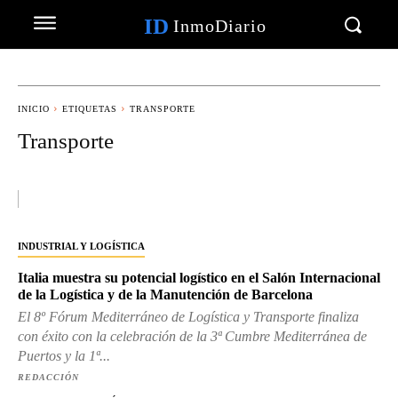
ID
InmoDiario
INICIO
ETIQUETAS
TRANSPORTE
Transporte
INDUSTRIAL Y LOGÍSTICA
Italia muestra su potencial logístico en el Salón Internacional
de la Logística y de la Manutención de Barcelona
El 8º Fórum Mediterráneo de Logística y Transporte finaliza
con éxito con la celebración de la 3ª Cumbre Mediterránea de
Puertos y la 1ª...
REDACCIÓN