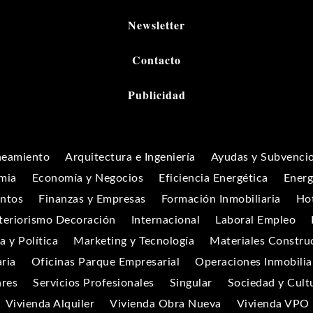
Newsletter
Contacto
Publicidad
neamiento
Arquitectura e Ingeniería
Ayudas y Subvenci
mia
Economía y Negocios
Eficiencia Energética
Energ
entos
Finanzas y Empresas
Formación Inmobiliaria
Hot
teriorismo Decoración
Internacional
Laboral Empleo
 y Política
Marketing y Tecnología
Materiales Constru
aria
Oficinas Parque Empresarial
Operaciones Inmobilia
ares
Servicios Profesionales
Singular
Sociedad y Cult
Vivienda Alquiler
Vivienda Obra Nueva
Vivienda VPO