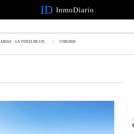
ID
InmoDiario
IARIAS
LA VENTA DE UN...
17/06/2026