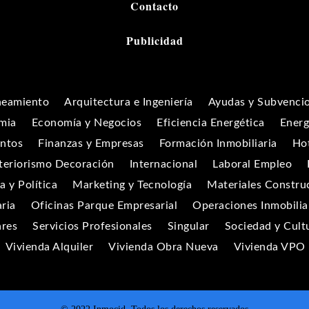
Contacto
Publicidad
neamiento
Arquitectura e Ingeniería
Ayudas y Subvenci
mia
Economía y Negocios
Eficiencia Energética
Energ
entos
Finanzas y Empresas
Formación Inmobiliaria
Hot
teriorismo Decoración
Internacional
Laboral Empleo
 y Política
Marketing y Tecnología
Materiales Constru
aria
Oficinas Parque Empresarial
Operaciones Inmobilia
ares
Servicios Profesionales
Singular
Sociedad y Cult
Vivienda Alquiler
Vivienda Obra Nueva
Vivienda VPO