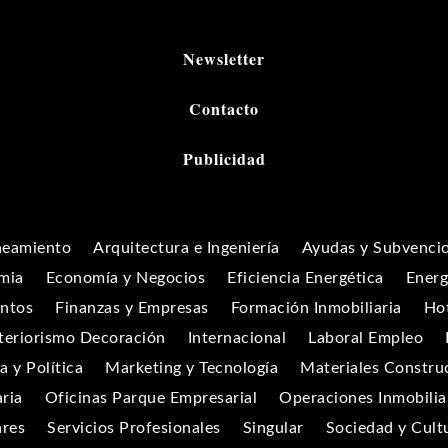
Newsletter
Contacto
Publicidad
neamiento
Arquitectura e Ingeniería
Ayudas y Subvenci
mia
Economía y Negocios
Eficiencia Energética
Energ
entos
Finanzas y Empresas
Formación Inmobiliaria
Hot
teriorismo Decoración
Internacional
Laboral Empleo
 y Política
Marketing y Tecnología
Materiales Constru
aria
Oficinas Parque Empresarial
Operaciones Inmobilia
ares
Servicios Profesionales
Singular
Sociedad y Cult