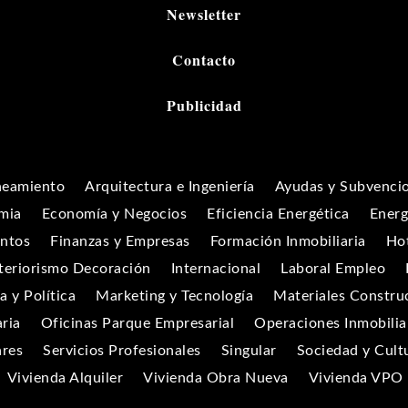
Newsletter
Contacto
Publicidad
neamiento
Arquitectura e Ingeniería
Ayudas y Subvenci
mia
Economía y Negocios
Eficiencia Energética
Energ
entos
Finanzas y Empresas
Formación Inmobiliaria
Hot
teriorismo Decoración
Internacional
Laboral Empleo
 y Política
Marketing y Tecnología
Materiales Constru
aria
Oficinas Parque Empresarial
Operaciones Inmobilia
ares
Servicios Profesionales
Singular
Sociedad y Cult
Vivienda Alquiler
Vivienda Obra Nueva
Vivienda VPO