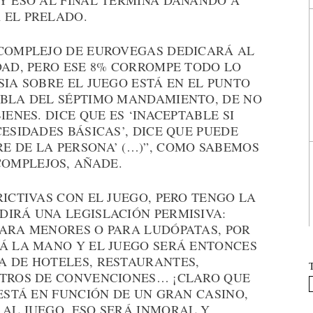
 Y ESO AL FINAL TERMINA DAÑANDO A
 EL PRELADO.
OCOMPLEJO DE EUROVEGAS DEDICARÁ AL
DAD, PERO ESE 8% CORROMPE TODO LO
SIA SOBRE EL JUEGO ESTÁ EN EL PUNTO
ABLA DEL SÉPTIMO MANDAMIENTO, DE NO
IENES. DICE QUE ES ‘INACEPTABLE SI
ESIDADES BÁSICAS’, DICE QUE PUEDE
E DE LA PERSONA’ (…)”, COMO SABEMOS
OMPLEJOS, AÑADE.
RICTIVAS CON EL JUEGO, PERO TENGO LA
DIRÁ UNA LEGISLACIÓN PERMISIVA:
PARA MENORES O PARA LUDÓPATAS, POR
RÁ LA MANO Y EL JUEGO SERÁ ENTONCES
A DE HOTELES, RESTAURANTES,
NTROS DE CONVENCIONES… ¡CLARO QUE
 ESTÁ EN FUNCIÓN DE UN GRAN CASINO,
 AL JUEGO, ESO SERÁ INMORAL Y