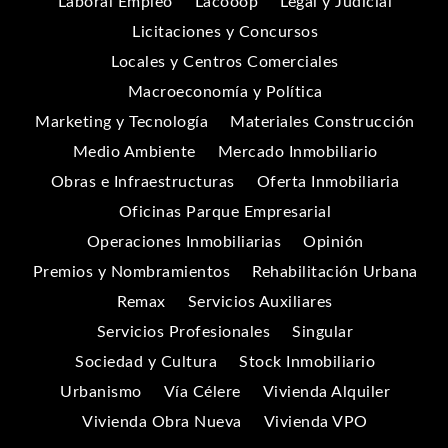
Laboral Empleo
Lacooop
Legal y Judicial
Licitaciones y Concursos
Locales y Centros Comerciales
Macroeconomía y Política
Marketing y Tecnología
Materiales Construcción
Medio Ambiente
Mercado Inmobiliario
Obras e Infraestructuras
Oferta Inmobiliaria
Oficinas Parque Empresarial
Operaciones Inmobiliarias
Opinión
Premios y Nombramientos
Rehabilitación Urbana
Remax
Servicios Auxiliares
Servicios Profesionales
Singular
Sociedad y Cultura
Stock Inmobiliario
Urbanismo
Vía Célere
Vivienda Alquiler
Vivienda Obra Nueva
Vivienda VPO