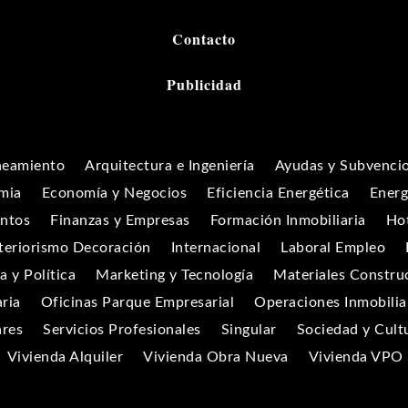
Contacto
Publicidad
neamiento
Arquitectura e Ingeniería
Ayudas y Subvenci
mia
Economía y Negocios
Eficiencia Energética
Energ
entos
Finanzas y Empresas
Formación Inmobiliaria
Hot
teriorismo Decoración
Internacional
Laboral Empleo
 y Política
Marketing y Tecnología
Materiales Constru
aria
Oficinas Parque Empresarial
Operaciones Inmobilia
ares
Servicios Profesionales
Singular
Sociedad y Cult
Vivienda Alquiler
Vivienda Obra Nueva
Vivienda VPO