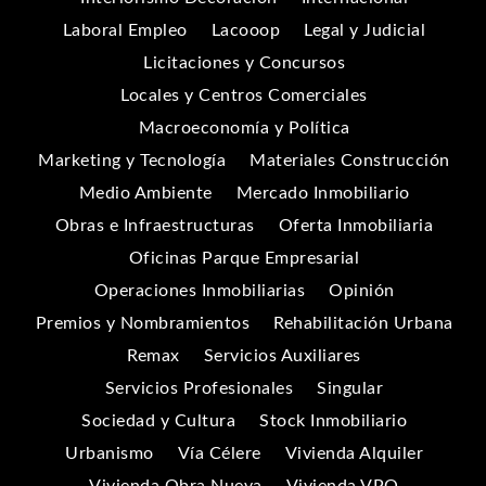
Laboral Empleo
Lacooop
Legal y Judicial
Licitaciones y Concursos
Locales y Centros Comerciales
Macroeconomía y Política
Marketing y Tecnología
Materiales Construcción
Medio Ambiente
Mercado Inmobiliario
Obras e Infraestructuras
Oferta Inmobiliaria
Oficinas Parque Empresarial
Operaciones Inmobiliarias
Opinión
Premios y Nombramientos
Rehabilitación Urbana
Remax
Servicios Auxiliares
Servicios Profesionales
Singular
Sociedad y Cultura
Stock Inmobiliario
Urbanismo
Vía Célere
Vivienda Alquiler
Vivienda Obra Nueva
Vivienda VPO