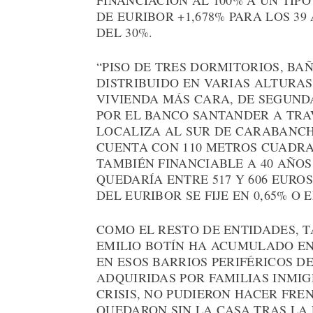
FINANCIACIÓN AL 100% A UN TIPO
DE EURIBOR +1,678% PARA LOS 3
DEL 30%.
“PISO DE TRES DORMITORIOS, BA
DISTRIBUIDO EN VARIAS ALTURAS
VIVIENDA MÁS CARA, DE SEGUND
POR EL BANCO SANTANDER A TRAV
LOCALIZA AL SUR DE CARABANCHE
CUENTA CON 110 METROS CUADRAD
TAMBIÉN FINANCIABLE A 40 AÑOS
QUEDARÍA ENTRE 517 Y 606 EUROS
DEL EURIBOR SE FIJE EN 0,65% O E
COMO EL RESTO DE ENTIDADES, T
EMILIO BOTÍN HA ACUMULADO EN
EN ESOS BARRIOS PERIFÉRICOS D
ADQUIRIDAS POR FAMILIAS INMI
CRISIS, NO PUDIERON HACER FRE
QUEDARON SIN LA CASA TRAS LA 