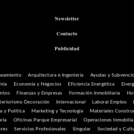
Newsletter
Contacto
Publicidad
neamiento
Arquitectura e Ingeniería
Ayudas y Subvenci
mia
Economía y Negocios
Eficiencia Energética
Energ
entos
Finanzas y Empresas
Formación Inmobiliaria
Hot
teriorismo Decoración
Internacional
Laboral Empleo
 y Política
Marketing y Tecnología
Materiales Constru
aria
Oficinas Parque Empresarial
Operaciones Inmobilia
ares
Servicios Profesionales
Singular
Sociedad y Cult