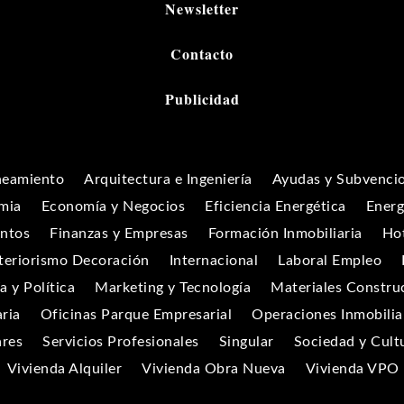
Newsletter
Contacto
Publicidad
neamiento
Arquitectura e Ingeniería
Ayudas y Subvenci
mia
Economía y Negocios
Eficiencia Energética
Energ
entos
Finanzas y Empresas
Formación Inmobiliaria
Hot
teriorismo Decoración
Internacional
Laboral Empleo
 y Política
Marketing y Tecnología
Materiales Constru
aria
Oficinas Parque Empresarial
Operaciones Inmobilia
ares
Servicios Profesionales
Singular
Sociedad y Cult
Vivienda Alquiler
Vivienda Obra Nueva
Vivienda VPO