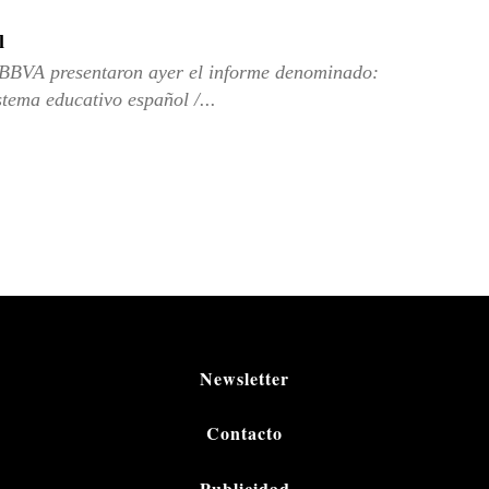
l
 BBVA presentaron ayer el informe denominado:
tema educativo español /...
Newsletter
Contacto
Publicidad