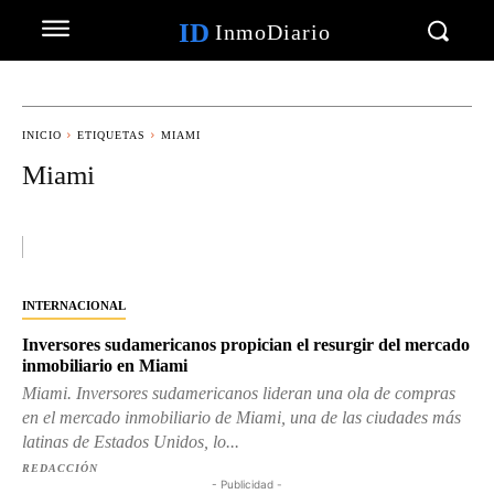
ID
InmoDiario
INICIO
ETIQUETAS
MIAMI
Miami
INTERNACIONAL
Inversores sudamericanos propician el resurgir del mercado
inmobiliario en Miami
Miami. Inversores sudamericanos lideran una ola de compras
en el mercado inmobiliario de Miami, una de las ciudades más
latinas de Estados Unidos, lo...
REDACCIÓN
- Publicidad -