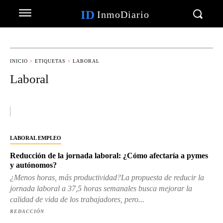
ID
InmoDiario
INICIO
ETIQUETAS
LABORAL
Laboral
LABORAL EMPLEO
Reducción de la jornada laboral: ¿Cómo afectaría a pymes
y autónomos?
¿Menos horas, más productividad?La propuesta de reducir la
jornada laboral a 37,5 horas semanales busca mejorar la
calidad de vida de los trabajadores, pero...
REDACCIÓN