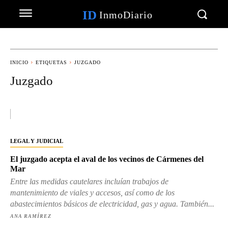
ID
InmoDiario
INICIO
ETIQUETAS
JUZGADO
Juzgado
LEGAL Y JUDICIAL
El juzgado acepta el aval de los vecinos de Cármenes del
Mar
Entre las medidas cautelares incluían trabajos de
mantenimiento de viales y accesos, así como de los
abastecimientos básicos de electricidad, gas y agua. También...
ANA RAMÍREZ