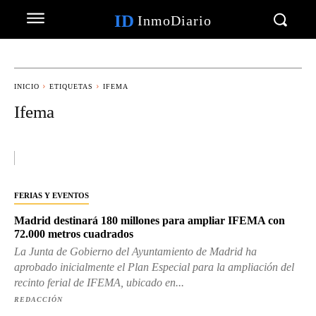
ID
InmoDiario
INICIO
ETIQUETAS
IFEMA
Ifema
FERIAS Y EVENTOS
Madrid destinará 180 millones para ampliar IFEMA con
72.000 metros cuadrados
La Junta de Gobierno del Ayuntamiento de Madrid ha
aprobado inicialmente el Plan Especial para la ampliación del
recinto ferial de IFEMA, ubicado en...
REDACCIÓN