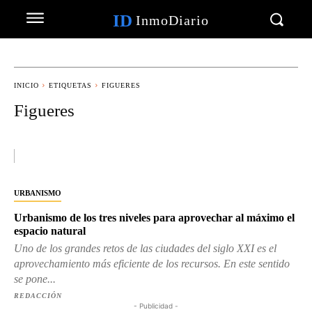
ID
InmoDiario
INICIO
ETIQUETAS
FIGUERES
Figueres
URBANISMO
Urbanismo de los tres niveles para aprovechar al máximo el
espacio natural
Uno de los grandes retos de las ciudades del siglo XXI es el
aprovechamiento más eficiente de los recursos. En este sentido
se pone...
REDACCIÓN
- Publicidad -