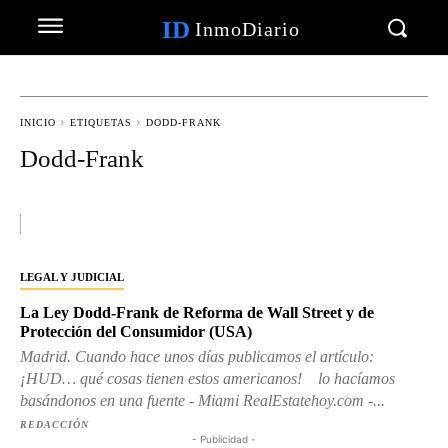
ID
InmoDiario
INICIO
ETIQUETAS
DODD-FRANK
Dodd-Frank
LEGAL Y JUDICIAL
La Ley Dodd-Frank de Reforma de Wall Street y de
Protección del Consumidor (USA)
Madrid. Cuando hace unos días publicamos el artículo:
¡HUD… qué cosas tienen estos americanos! lo hacíamos
basándonos en una fuente - Miami RealEstatehoy.com -...
REDACCIÓN
- Publicidad -