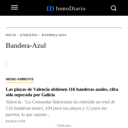
ID
InmoDiario
INICIO
ETIQUETAS
BANDERA-AZUL
Bandera-Azul
MEDIO AMBIENTE
Las playas de Valencia obtienen 116 banderas azules, cifra
sólo superada por Galicia
Valencia. “La Comunitat Valenciana ha obtenido un total de
116 banderas azules, 104 para sus playas y 12 para sus
puertos, lo que supone...
REDACCIÓN
- Publicidad -