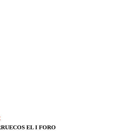
E
RRUECOS EL I FORO