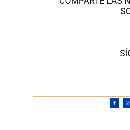
COMPARTE LAS N
S
S